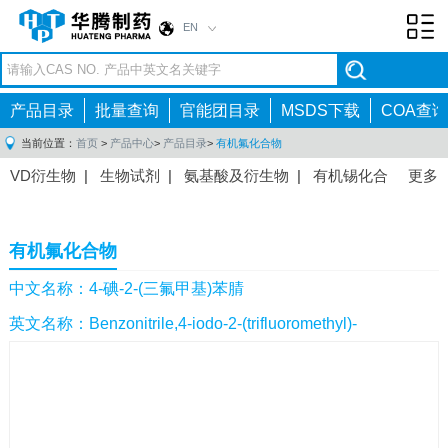
EN
Toggl
navig
产品目录
批量查询
官能团目录
MSDS下载
COA查询
当前位置：
首页
>
产品中心
>
产品目录
>
有机氟化合物
VD衍生物
|
生物试剂
|
氨基酸及衍生物
|
有机锡化合
更多
物
|
有机硼化合物
|
有机磷化合物
|
有机氟化合物
|
中间体
|
其他产品
|
抗肿瘤药物中间体
|
抗病毒药物中
有机氟化合物
间体
|
抗高血压药物中间体
|
抗糖尿病药物中间体
|
抗
感染药物中间体
|
肠胃药物中间体
|
镇痛麻醉药物中间
中文名称：4-碘-2-(三氟甲基)苯腈
体
|
抗精神病药物中间体
|
抗炎药物中间体
|
精选原料
英文名称：Benzonitrile,4-iodo-2-(trifluoromethyl)-
药中间体
|
其他原料药中间体
|