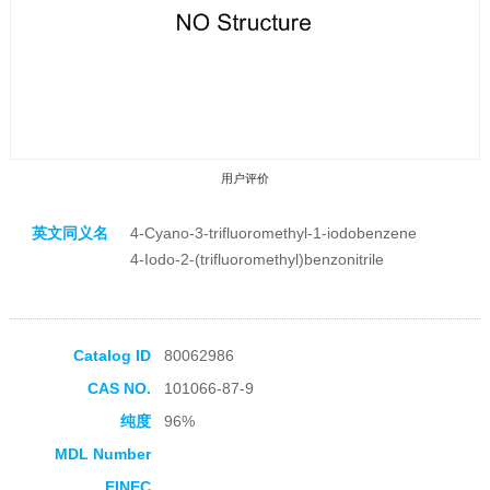
用户评价
英文同义名
4-Cyano-3-trifluoromethyl-1-iodobenzene
4-Iodo-2-(trifluoromethyl)benzonitrile
收藏产品
Catalog ID
80062986
CAS NO.
101066-87-9
纯度
96%
MDL Number
EINEC