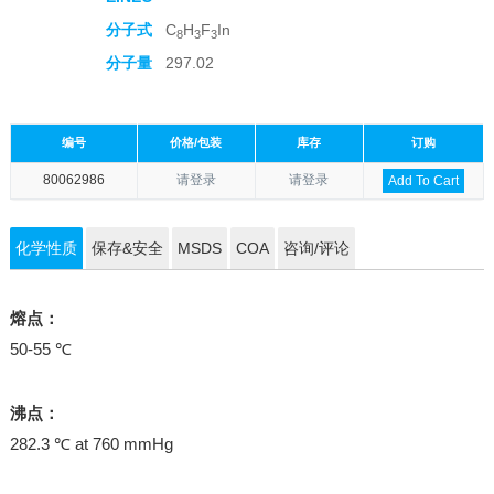
分子式
C
H
F
In
8
3
3
分子量
297.02
编号
价格/包装
库存
订购
80062986
请登录
请登录
Add To Cart
化学性质
保存&安全
MSDS
COA
咨询/评论
熔点：
50-55 ℃
沸点：
282.3 ℃ at 760 mmHg