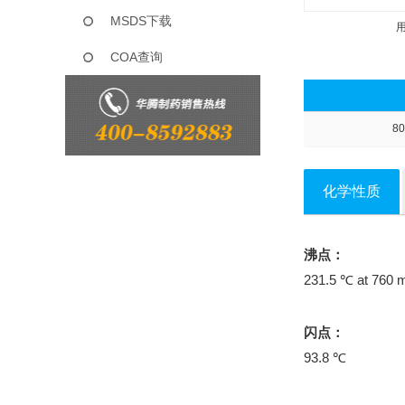
MSDS下载
COA查询
80
化学性质
沸点：
231.5 ℃ at 760
闪点：
93.8 ℃