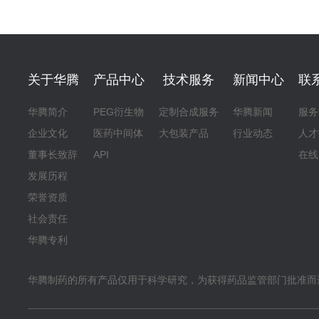
关于华腾
产品中心
技术服务
新闻中心
联
华腾简介
PEG衍生物
定制合成服务
华腾新闻
服务
企业文化
医药中间体
大包装产品
行业动态
人才
董事长致辞
API
在线
发展历程
荣誉资质
社会责任
华腾专利
华腾制药的所有产品仅用于科学研究，为获得药品监管部门批准而