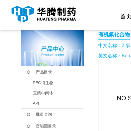
快捷导航栏 >>
化学试剂
生物试剂
PEG衍生物
当前位置：
首页
产品中心
产品目录
2-氯-4,5-二氟苯腈
首
有机氟化合物
中文名称：2-氯-
英文名称：Benzonitr
产品目录
PEG衍生物
医药中间体
API
批量查询
官能团目录