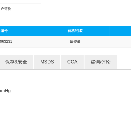
用户评价
编号
价格/包装
063231
请登录
收藏产品
保存&安全
MSDS
COA
咨询/评论
 mmHg