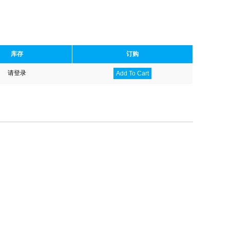
库存
订购
请登录
Add To Cart