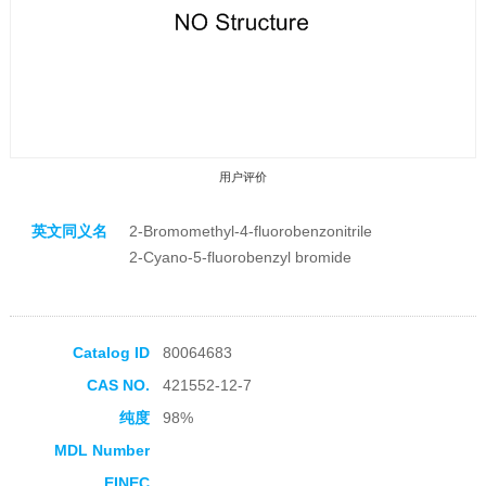
用户评价
英文同义名
2-Bromomethyl-4-fluorobenzonitrile
2-Cyano-5-fluorobenzyl bromide
收藏产品
Catalog ID
80064683
CAS NO.
421552-12-7
纯度
98%
MDL Number
EINEC