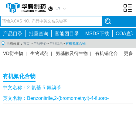
EN
Toggl
navig
产品目录
批量查询
官能团目录
MSDS下载
COA查询
当前位置：
首页
>
产品中心
>
产品目录
>
有机氟化合物
VD衍生物
|
生物试剂
|
氨基酸及衍生物
|
有机锡化合
更多
物
|
有机硼化合物
|
有机磷化合物
|
有机氟化合物
|
中间体
|
其他产品
|
抗肿瘤药物中间体
|
抗病毒药物中
有机氟化合物
间体
|
抗高血压药物中间体
|
抗糖尿病药物中间体
|
抗
感染药物中间体
|
肠胃药物中间体
|
镇痛麻醉药物中间
中文名称：2-氰基-5-氟溴苄
体
|
抗精神病药物中间体
|
抗炎药物中间体
|
精选原料
英文名称：Benzonitrile,2-(bromomethyl)-4-fluoro-
药中间体
|
其他原料药中间体
|