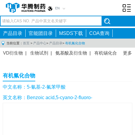
EN
Toggl
navig
产品目录
官能团目录
MSDS下载
COA查询
当前位置：
首页
>
产品中心
>
产品目录
>
有机氟化合物
VD衍生物
|
生物试剂
|
氨基酸及衍生物
|
有机锡化合
更多
物
|
有机硼化合物
|
有机磷化合物
|
有机氟化合物
|
中间体
|
其他产品
|
抗肿瘤药物中间体
|
抗病毒药物中
有机氟化合物
间体
|
抗高血压药物中间体
|
抗糖尿病药物中间体
|
抗
感染药物中间体
|
肠胃药物中间体
|
镇痛麻醉药物中间
中文名称：5-氰基-2-氟苯甲酸
体
|
抗精神病药物中间体
|
抗炎药物中间体
|
精选原料
英文名称：Benzoic acid,5-cyano-2-fluoro-
药中间体
|
其他原料药中间体
|