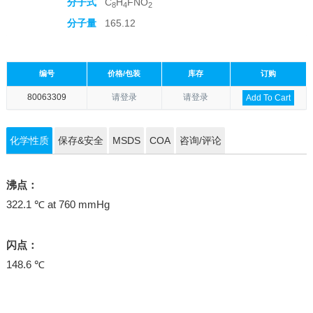
分子式
C
H
FNO
8
4
2
分子量
165.12
编号
价格/包装
库存
订购
80063309
请登录
请登录
Add To Cart
化学性质
保存&安全
MSDS
COA
咨询/评论
沸点：
322.1 ℃ at 760 mmHg
闪点：
148.6 ℃