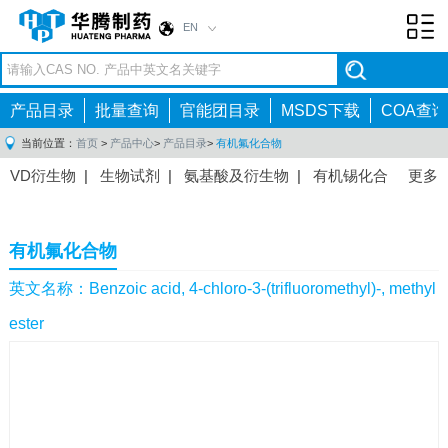
EN
Toggl
navig
产品目录
批量查询
官能团目录
MSDS下载
COA查询
当前位置：
首页
>
产品中心
>
产品目录
>
有机氟化合物
VD衍生物
|
生物试剂
|
氨基酸及衍生物
|
有机锡化合
更多
物
|
有机硼化合物
|
有机磷化合物
|
有机氟化合物
|
中间体
|
其他产品
|
抗肿瘤药物中间体
|
抗病毒药物中
有机氟化合物
间体
|
抗高血压药物中间体
|
抗糖尿病药物中间体
|
抗
感染药物中间体
|
肠胃药物中间体
|
镇痛麻醉药物中间
英文名称：Benzoic acid, 4-chloro-3-(trifluoromethyl)-, methyl
体
|
抗精神病药物中间体
|
抗炎药物中间体
|
精选原料
ester
药中间体
|
其他原料药中间体
|