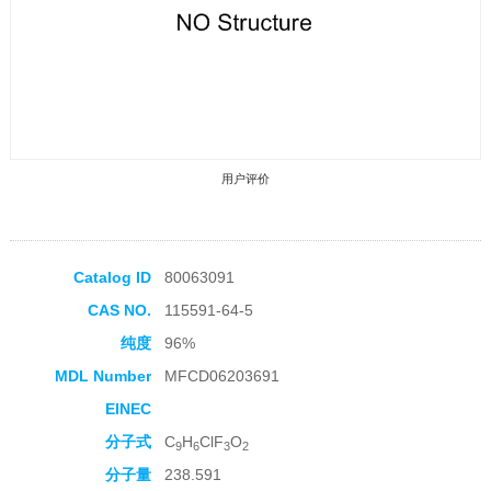
用户评价
Catalog ID
80063091
CAS NO.
115591-64-5
收藏产品
纯度
96%
MDL Number
MFCD06203691
EINEC
分子式
C
H
ClF
O
9
6
3
2
分子量
238.591