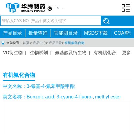
EN
Toggl
navig
产品目录
批量查询
官能团目录
MSDS下载
COA查询
当前位置：
首页
>
产品中心
>
产品目录
>
有机氟化合物
VD衍生物
|
生物试剂
|
氨基酸及衍生物
|
有机锡化合
更多
物
|
有机硼化合物
|
有机磷化合物
|
有机氟化合物
|
中间体
|
其他产品
|
抗肿瘤药物中间体
|
抗病毒药物中
有机氟化合物
间体
|
抗高血压药物中间体
|
抗糖尿病药物中间体
|
抗
感染药物中间体
|
肠胃药物中间体
|
镇痛麻醉药物中间
中文名称：3-氰基-4-氟苯甲酸甲酯
体
|
抗精神病药物中间体
|
抗炎药物中间体
|
精选原料
英文名称：Benzoic acid, 3-cyano-4-fluoro-, methyl ester
药中间体
|
其他原料药中间体
|