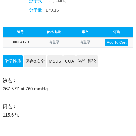
分子式
C
H
FNO
9
6
2
分子量
179.15
编号
价格/包装
库存
订购
80064129
请登录
请登录
Add To Cart
化学性质
保存&安全
MSDS
COA
咨询/评论
沸点：
267.5 ℃ at 760 mmHg
闪点：
115.6 ℃