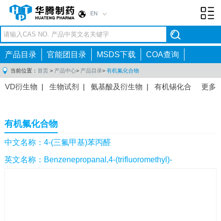
EN
Toggl
navig
产品目录
官能团目录
MSDS下载
COA查询
当前位置：
首页
>
产品中心
>
产品目录
>
有机氟化合物
VD衍生物
|
生物试剂
|
氨基酸及衍生物
|
有机锡化合
更多
物
|
有机硼化合物
|
有机磷化合物
|
有机氟化合物
|
中间体
|
其他产品
|
抗肿瘤药物中间体
|
抗病毒药物中
有机氟化合物
间体
|
抗高血压药物中间体
|
抗糖尿病药物中间体
|
抗
感染药物中间体
|
肠胃药物中间体
|
镇痛麻醉药物中间
中文名称：4-(三氟甲基)苯丙醛
体
|
抗精神病药物中间体
|
抗炎药物中间体
|
精选原料
英文名称：Benzenepropanal,4-(trifluoromethyl)-
药中间体
|
其他原料药中间体
|