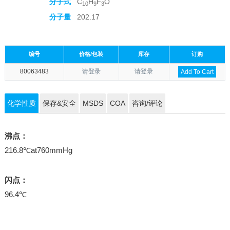
分子式
C
H
F
O
10
9
3
分子量
202.17
编号
价格/包装
库存
订购
80063483
请登录
请登录
Add To Cart
化学性质
保存&安全
MSDS
COA
咨询/评论
沸点：
216.8℃at760mmHg
闪点：
96.4℃