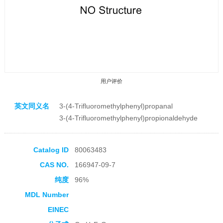
用户评价
英文同义名
3-(4-Trifluoromethylphenyl)propanal
3-(4-Trifluoromethylphenyl)propionaldehyde
Catalog ID
80063483
收藏产品
CAS NO.
166947-09-7
纯度
96%
MDL Number
EINEC