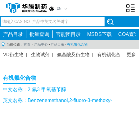
EN
Toggl
navig
产品目录
批量查询
官能团目录
MSDS下载
COA查询
当前位置：
首页
>
产品中心
>
产品目录
>
有机氟化合物
VD衍生物
|
生物试剂
|
氨基酸及衍生物
|
有机锡化合
更多
物
|
有机硼化合物
|
有机磷化合物
|
有机氟化合物
|
中间体
|
其他产品
|
抗肿瘤药物中间体
|
抗病毒药物中
有机氟化合物
间体
|
抗高血压药物中间体
|
抗糖尿病药物中间体
|
抗
感染药物中间体
|
肠胃药物中间体
|
镇痛麻醉药物中间
中文名称：2-氟3-甲氧基苄醇
体
|
抗精神病药物中间体
|
抗炎药物中间体
|
精选原料
英文名称：Benzenemethanol,2-fluoro-3-methoxy-
药中间体
|
其他原料药中间体
|