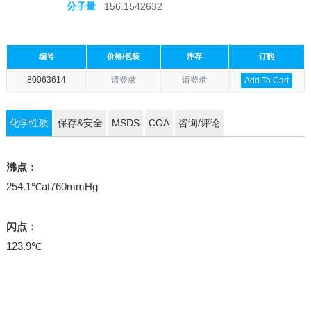
分子量
156.1542632
编号
价格/包装
库存
订购
80063614
请登录
请登录
Add To Cart
化学性质
保存&安全
MSDS
COA
咨询/评论
沸点：
254.1℃at760mmHg
闪点：
123.9℃