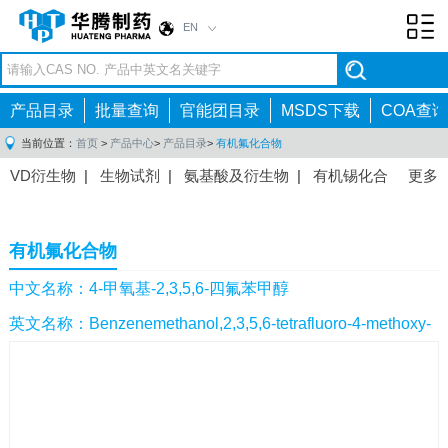
EN
Toggl
navig
产品目录
批量查询
官能团目录
MSDS下载
COA查询
当前位置：
首页
>
产品中心
>
产品目录
>
有机氟化合物
VD衍生物
|
生物试剂
|
氨基酸及衍生物
|
有机锡化合
更多
物
|
有机硼化合物
|
有机磷化合物
|
有机氟化合物
|
中间体
|
其他产品
|
抗肿瘤药物中间体
|
抗病毒药物中
有机氟化合物
间体
|
抗高血压药物中间体
|
抗糖尿病药物中间体
|
抗
感染药物中间体
|
肠胃药物中间体
|
镇痛麻醉药物中间
中文名称：4-甲氧基-2,3,5,6-四氟苯甲醇
体
|
抗精神病药物中间体
|
抗炎药物中间体
|
精选原料
英文名称：Benzenemethanol,2,3,5,6-tetrafluoro-4-methoxy-
药中间体
|
其他原料药中间体
|