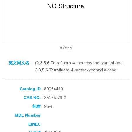
用户评价
英文同义名
(2,3,5,6-Tetrafluoro-4-methoxyphenyl)methanol
2,3,5,6-Tetrafluoro-4-methoxybenzyl alcohol
Catalog ID
80064410
收藏产品
CAS NO.
35175-79-2
纯度
95%
MDL Number
EINEC