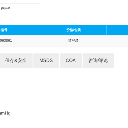
用户评价
编号
价格/包装
063861
请登录
收藏产品
保存&安全
MSDS
COA
咨询/评论
 mmHg