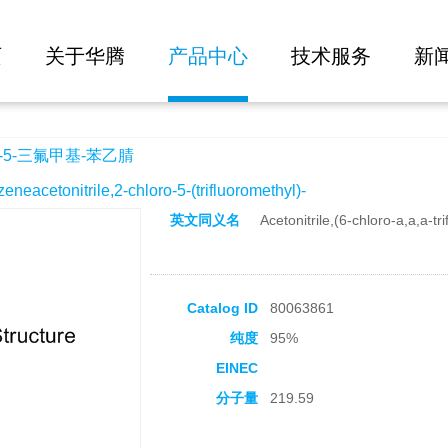
大批量询价
乙腈
页
关于华腾
产品中心
技术服务
新
-5-三氟甲基-苯乙腈
etonitrile,2-chloro-5-(trifluoromethyl)-
英文同义名
Acetonitrile,(6-chloro-a,a,a-tri
Catalog ID
80063861
纯度
95%
EINEC
分子量
219.59