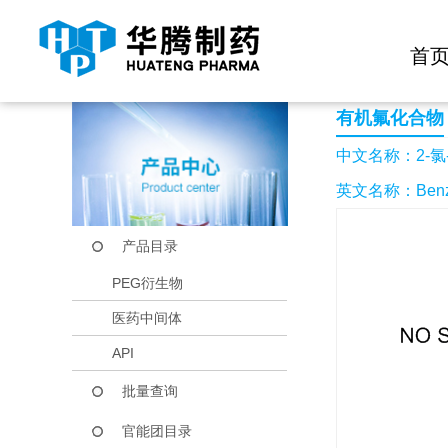
快捷导航栏 >>
化学试剂
生物试剂
PEG衍生物
当前位置：
首页
产品中心
产品目录
2-氯-5-三氟甲基-苯
首
有机氟化合物
中文名称：2-氯
英文名称：Benzeneac
产品目录
PEG衍生物
医药中间体
API
批量查询
官能团目录