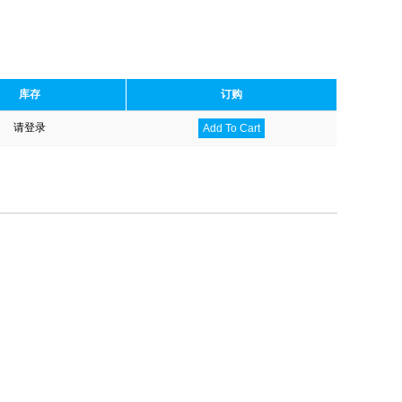
库存
订购
请登录
Add To Cart