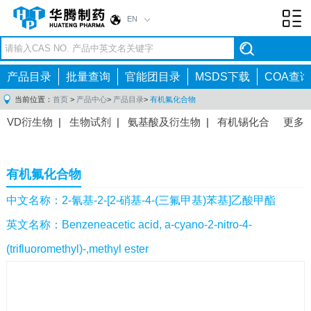
EN
Toggl
navig
产品目录
批量查询
官能团目录
MSDS下载
COA查询
当前位置：
首页
>
产品中心
>
产品目录
>
有机氟化合物
VD衍生物
|
生物试剂
|
氨基酸及衍生物
|
有机锡化合
更多
物
|
有机硼化合物
|
有机磷化合物
|
有机氟化合物
|
中间体
|
其他产品
|
抗肿瘤药物中间体
|
抗病毒药物中
有机氟化合物
间体
|
抗高血压药物中间体
|
抗糖尿病药物中间体
|
抗
感染药物中间体
|
肠胃药物中间体
|
镇痛麻醉药物中间
中文名称：2-氰基-2-[2-硝基-4-(三氟甲基)苯基]乙酸甲酯
体
|
抗精神病药物中间体
|
抗炎药物中间体
|
精选原料
英文名称：Benzeneacetic acid, a-cyano-2-nitro-4-
药中间体
|
其他原料药中间体
|
(trifluoromethyl)-,methyl ester