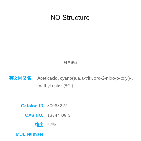
用户评价
英文同义名
Aceticacid, cyano(a,a,a-trifluoro-2-nitro-p-tolyl)-,
methyl ester (8CI)
Catalog ID
80063227
收藏产品
CAS NO.
13544-05-3
纯度
97%
MDL Number