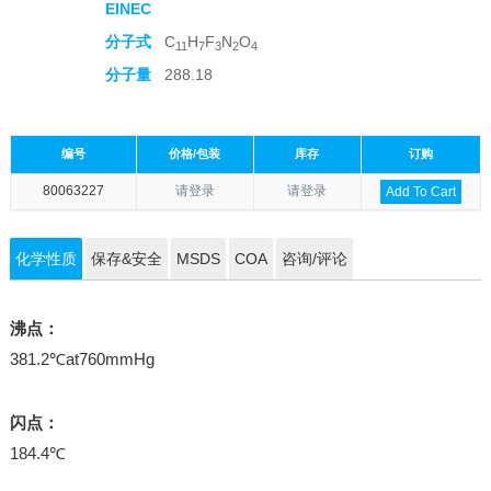
EINEC
分子式
C
H
F
N
O
11
7
3
2
4
分子量
288.18
编号
价格/包装
库存
订购
80063227
请登录
请登录
Add To Cart
化学性质
保存&安全
MSDS
COA
咨询/评论
沸点：
381.2℃at760mmHg
闪点：
184.4℃