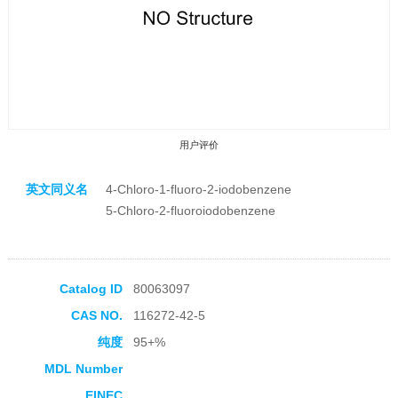
用户评价
英文同义名
4-Chloro-1-fluoro-2-iodobenzene
5-Chloro-2-fluoroiodobenzene
收藏产品
Catalog ID
80063097
CAS NO.
116272-42-5
纯度
95+%
MDL Number
EINEC