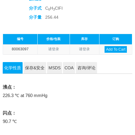
分子式
C
H
ClFI
6
3
分子量
256.44
编号
价格/包装
库存
订购
80063097
请登录
请登录
Add To Cart
化学性质
保存&安全
MSDS
COA
咨询/评论
沸点：
226.3 ℃ at 760 mmHg
闪点：
90.7 ℃