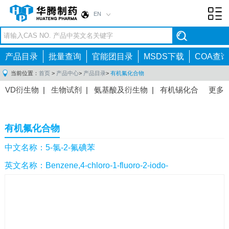
EN
Toggl
navig
产品目录
批量查询
官能团目录
MSDS下载
COA查询
当前位置：
首页
>
产品中心
>
产品目录
>
有机氟化合物
VD衍生物
|
生物试剂
|
氨基酸及衍生物
|
有机锡化合
更多
物
|
有机硼化合物
|
有机磷化合物
|
有机氟化合物
|
中间体
|
其他产品
|
抗肿瘤药物中间体
|
抗病毒药物中
有机氟化合物
间体
|
抗高血压药物中间体
|
抗糖尿病药物中间体
|
抗
感染药物中间体
|
肠胃药物中间体
|
镇痛麻醉药物中间
中文名称：5-氯-2-氟碘苯
体
|
抗精神病药物中间体
|
抗炎药物中间体
|
精选原料
英文名称：Benzene,4-chloro-1-fluoro-2-iodo-
药中间体
|
其他原料药中间体
|