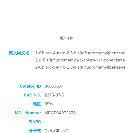
用户评价
英文同义名
1-Chloro-4-nitro-2,6-bis(trifluoromethyl)benzene
2,6-Bis(trifluoromethyl)-1-chloro-4-nitrobenzene
2-Chloro-5-nitro-1,3-bis(trifluoromethyl)benzene
收藏产品
Catalog ID
80063894
CAS NO.
2375-97-5
纯度
95%
MDL Number
MFCD04972678
EINEC
分子式
C
H
ClF
NO
8
2
6
2