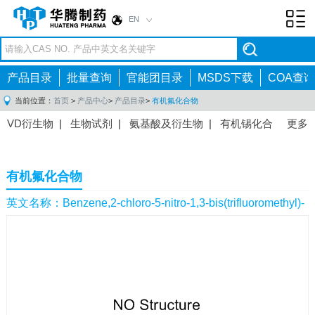
EN
Toggl
navig
产品目录
批量查询
官能团目录
MSDS下载
COA查询
当前位置：
首页
>
产品中心
>
产品目录
>
有机氟化合物
VD衍生物
|
生物试剂
|
氨基酸及衍生物
|
有机锡化合
更多
物
|
有机硼化合物
|
有机磷化合物
|
有机氟化合物
|
中间体
|
其他产品
|
抗肿瘤药物中间体
|
抗病毒药物中
有机氟化合物
间体
|
抗高血压药物中间体
|
抗糖尿病药物中间体
|
抗
感染药物中间体
|
肠胃药物中间体
|
镇痛麻醉药物中间
英文名称：Benzene,2-chloro-5-nitro-1,3-bis(trifluoromethyl)-
体
|
抗精神病药物中间体
|
抗炎药物中间体
|
精选原料
药中间体
|
其他原料药中间体
|