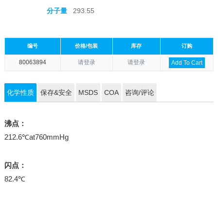
分子量
293.55
编号
价格/包装
库存
订购
80063894
请登录
请登录
Add To Cart
化学性质
保存&安全
MSDS
COA
咨询/评论
沸点：
212.6℃at760mmHg
闪点：
82.4℃