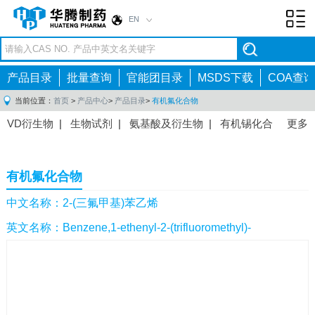
EN
Toggl
navig
产品目录
批量查询
官能团目录
MSDS下载
COA查询
当前位置：
首页
>
产品中心
>
产品目录
>
有机氟化合物
VD衍生物
|
生物试剂
|
氨基酸及衍生物
|
有机锡化合
更多
物
|
有机硼化合物
|
有机磷化合物
|
有机氟化合物
|
中间体
|
其他产品
|
抗肿瘤药物中间体
|
抗病毒药物中
有机氟化合物
间体
|
抗高血压药物中间体
|
抗糖尿病药物中间体
|
抗
感染药物中间体
|
肠胃药物中间体
|
镇痛麻醉药物中间
中文名称：2-(三氟甲基)苯乙烯
体
|
抗精神病药物中间体
|
抗炎药物中间体
|
精选原料
英文名称：Benzene,1-ethenyl-2-(trifluoromethyl)-
药中间体
|
其他原料药中间体
|