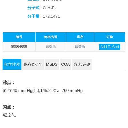
分子式
C
H
F
9
7
3
分子量
172.1471
编号
价格/包装
库存
订购
80064609
请登录
请登录
Add To Cart
化学性质
保存&安全
MSDS
COA
咨询/评论
沸点：
61 ℃40 mm Hg(lit.),145.2 ℃ at 760 mmHg
闪点：
42.2 ℃