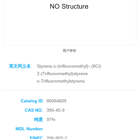
用户评价
英文同义名
Styrene,o-(trifluoromethyl)- (8CI)
2-(Trifluoromethyl)styrene
o-Trifluoromethylstyrene
收藏产品
Catalog ID
80064609
CAS NO.
395-45-9
纯度
97%
MDL Number
EINEC
206-902-2