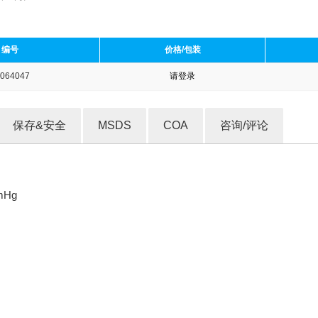
编号
价格/包装
064047
请登录
收藏产品
保存&安全
MSDS
COA
咨询/评论
mHg