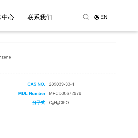
闻中心
联系我们
EN
enzene
CAS NO.
289039-33-4
MDL Number
MFCD00672979
分子式
C
H
ClFO
8
8