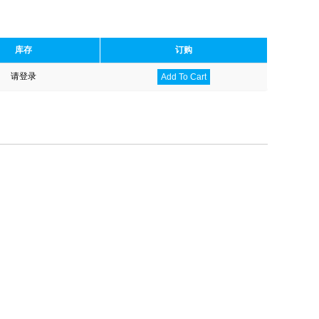
库存
订购
请登录
Add To Cart