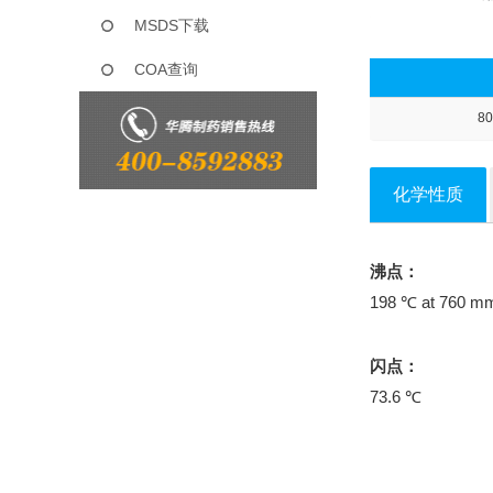
MSDS下载
COA查询
80
化学性质
沸点：
198 ℃ at 760 m
闪点：
73.6 ℃