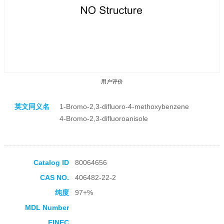
用户评价
英文同义名
1-Bromo-2,3-difluoro-4-methoxybenzene
4-Bromo-2,3-difluoroanisole
收藏产品
Catalog ID
80064656
CAS NO.
406482-22-2
纯度
97+%
MDL Number
EINEC