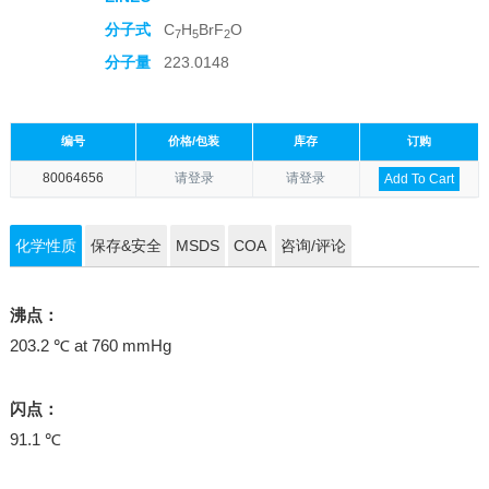
分子式
C
H
BrF
O
7
5
2
分子量
223.0148
编号
价格/包装
库存
订购
80064656
请登录
请登录
Add To Cart
化学性质
保存&安全
MSDS
COA
咨询/评论
沸点：
203.2 ℃ at 760 mmHg
闪点：
91.1 ℃