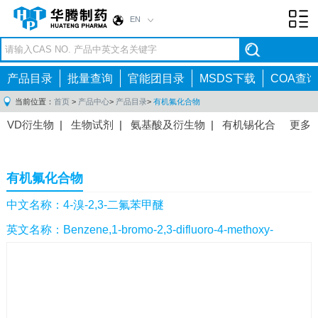
EN
Toggl
navig
产品目录
批量查询
官能团目录
MSDS下载
COA查询
当前位置：
首页
>
产品中心
>
产品目录
>
有机氟化合物
VD衍生物
|
生物试剂
|
氨基酸及衍生物
|
有机锡化合
更多
物
|
有机硼化合物
|
有机磷化合物
|
有机氟化合物
|
中间体
|
其他产品
|
抗肿瘤药物中间体
|
抗病毒药物中
有机氟化合物
间体
|
抗高血压药物中间体
|
抗糖尿病药物中间体
|
抗
感染药物中间体
|
肠胃药物中间体
|
镇痛麻醉药物中间
中文名称：4-溴-2,3-二氟苯甲醚
体
|
抗精神病药物中间体
|
抗炎药物中间体
|
精选原料
英文名称：Benzene,1-bromo-2,3-difluoro-4-methoxy-
药中间体
|
其他原料药中间体
|