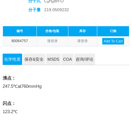
分子式
C
H
BrFO
8
8
分子量
219.0509232
编号
价格/包装
库存
订购
80064757
请登录
请登录
Add To Cart
化学性质
保存&安全
MSDS
COA
咨询/评论
沸点：
247.5℃at760mmHg
闪点：
123.2℃