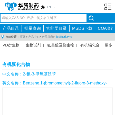
EN
Toggl
navig
产品目录
批量查询
官能团目录
MSDS下载
COA查询
当前位置：
首页
>
产品中心
>
产品目录
>
有机氟化合物
VD衍生物
|
生物试剂
|
氨基酸及衍生物
|
有机锡化合
更多
物
|
有机硼化合物
|
有机磷化合物
|
有机氟化合物
|
中间体
|
其他产品
|
抗肿瘤药物中间体
|
抗病毒药物中
有机氟化合物
间体
|
抗高血压药物中间体
|
抗糖尿病药物中间体
|
抗
感染药物中间体
|
肠胃药物中间体
|
镇痛麻醉药物中间
中文名称：2-氟-3-甲氧基溴苄
体
|
抗精神病药物中间体
|
抗炎药物中间体
|
精选原料
英文名称：Benzene,1-(bromomethyl)-2-fluoro-3-methoxy-
药中间体
|
其他原料药中间体
|