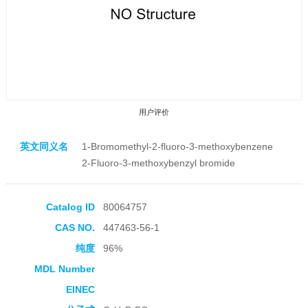
用户评价
英文同义名
1-Bromomethyl-2-fluoro-3-methoxybenzene
2-Fluoro-3-methoxybenzyl bromide
Catalog ID
80064757
收藏产品
CAS NO.
447463-56-1
纯度
96%
MDL Number
EINEC