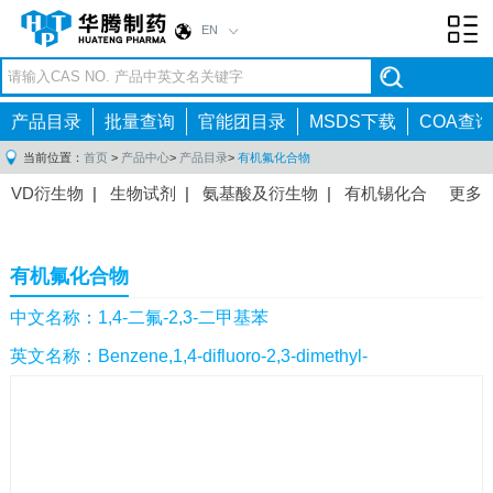
EN
Toggl
navig
产品目录
批量查询
官能团目录
MSDS下载
COA查询
当前位置：
首页
>
产品中心
>
产品目录
>
有机氟化合物
VD衍生物
|
生物试剂
|
氨基酸及衍生物
|
有机锡化合
更多
物
|
有机硼化合物
|
有机磷化合物
|
有机氟化合物
|
中间体
|
其他产品
|
抗肿瘤药物中间体
|
抗病毒药物中
有机氟化合物
间体
|
抗高血压药物中间体
|
抗糖尿病药物中间体
|
抗
感染药物中间体
|
肠胃药物中间体
|
镇痛麻醉药物中间
中文名称：1,4-二氟-2,3-二甲基苯
体
|
抗精神病药物中间体
|
抗炎药物中间体
|
精选原料
英文名称：Benzene,1,4-difluoro-2,3-dimethyl-
药中间体
|
其他原料药中间体
|