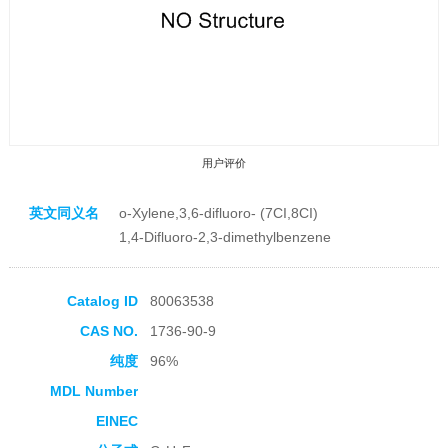
用户评价
英文同义名
o-Xylene,3,6-difluoro- (7CI,8CI)
1,4-Difluoro-2,3-dimethylbenzene
Catalog ID
80063538
收藏产品
CAS NO.
1736-90-9
纯度
96%
MDL Number
EINEC