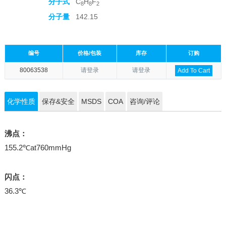
分子式
C
H
F
8
8
2
分子量
142.15
编号
价格/包装
库存
订购
80063538
请登录
请登录
Add To Cart
化学性质
保存&安全
MSDS
COA
咨询/评论
沸点：
155.2℃at760mmHg
闪点：
36.3℃