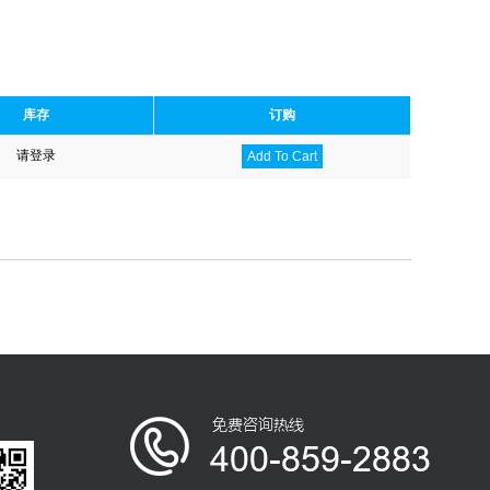
库存
订购
请登录
Add To Cart