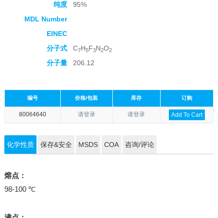
纯度
95%
MDL Number
EINEC
分子式
C
H
F
N
O
7
5
3
2
2
分子量
206.12
编号
价格/包装
库存
订购
80064640
请登录
请登录
Add To Cart
化学性质
保存&安全
MSDS
COA
咨询/评论
熔点：
98-100 ℃
沸点：