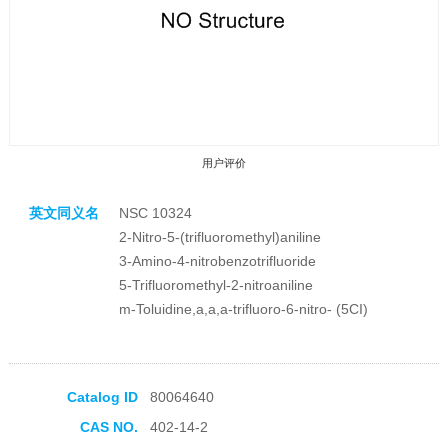
用户评价
英文同义名
NSC 10324
2-Nitro-5-(trifluoromethyl)aniline
3-Amino-4-nitrobenzotrifluoride
5-Trifluoromethyl-2-nitroaniline
m-Toluidine,a,a,a-trifluoro-6-nitro- (5CI)
收藏产品
Catalog ID
80064640
CAS NO.
402-14-2