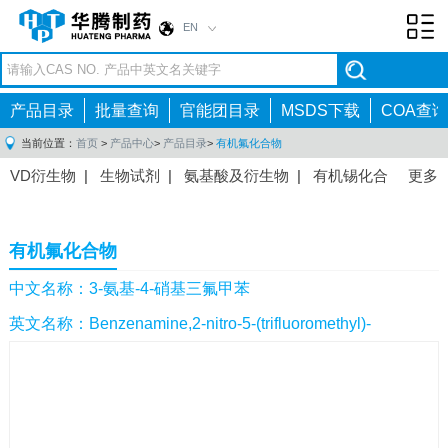
EN
Toggl
navig
产品目录
批量查询
官能团目录
MSDS下载
COA查询
当前位置：
首页
>
产品中心
>
产品目录
>
有机氟化合物
VD衍生物
|
生物试剂
|
氨基酸及衍生物
|
有机锡化合
更多
物
|
有机硼化合物
|
有机磷化合物
|
有机氟化合物
|
中间体
|
其他产品
|
抗肿瘤药物中间体
|
抗病毒药物中
有机氟化合物
间体
|
抗高血压药物中间体
|
抗糖尿病药物中间体
|
抗
感染药物中间体
|
肠胃药物中间体
|
镇痛麻醉药物中间
中文名称：3-氨基-4-硝基三氟甲苯
体
|
抗精神病药物中间体
|
抗炎药物中间体
|
精选原料
英文名称：Benzenamine,2-nitro-5-(trifluoromethyl)-
药中间体
|
其他原料药中间体
|