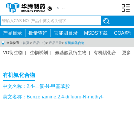
EN
Toggl
navig
产品目录
批量查询
官能团目录
MSDS下载
COA查询
当前位置：
首页
>
产品中心
>
产品目录
>
有机氟化合物
VD衍生物
|
生物试剂
|
氨基酸及衍生物
|
有机锡化合
更多
物
|
有机硼化合物
|
有机磷化合物
|
有机氟化合物
|
中间体
|
其他产品
|
抗肿瘤药物中间体
|
抗病毒药物中
有机氟化合物
间体
|
抗高血压药物中间体
|
抗糖尿病药物中间体
|
抗
感染药物中间体
|
肠胃药物中间体
|
镇痛麻醉药物中间
中文名称：2,4-二氟-N-甲基苯胺
体
|
抗精神病药物中间体
|
抗炎药物中间体
|
精选原料
英文名称：Benzenamine,2,4-difluoro-N-methyl-
药中间体
|
其他原料药中间体
|