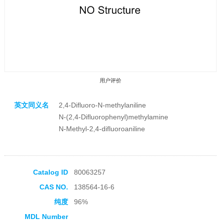
用户评价
英文同义名
2,4-Difluoro-N-methylaniline
N-(2,4-Difluorophenyl)methylamine
N-Methyl-2,4-difluoroaniline
收藏产品
Catalog ID
80063257
CAS NO.
138564-16-6
纯度
96%
MDL Number