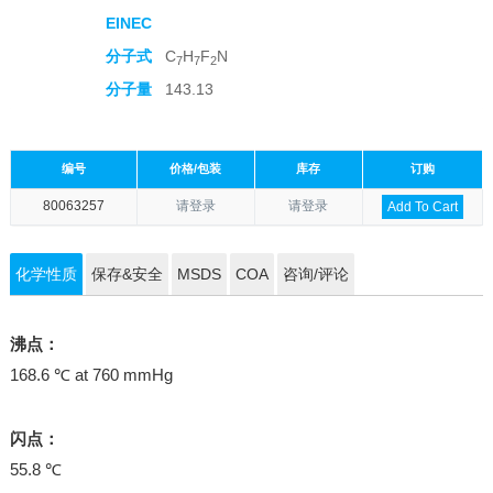
EINEC
分子式
C
H
F
N
7
7
2
分子量
143.13
编号
价格/包装
库存
订购
80063257
请登录
请登录
Add To Cart
化学性质
保存&安全
MSDS
COA
咨询/评论
沸点：
168.6 ℃ at 760 mmHg
闪点：
55.8 ℃