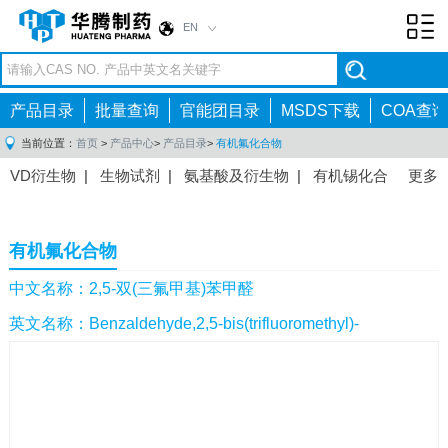
EN
Toggl
navig
产品目录
批量查询
官能团目录
MSDS下载
COA查询
当前位置：
首页
>
产品中心
>
产品目录
>
有机氟化合物
VD衍生物
|
生物试剂
|
氨基酸及衍生物
|
有机锡化合
更多
物
|
有机硼化合物
|
有机磷化合物
|
有机氟化合物
|
中间体
|
其他产品
|
抗肿瘤药物中间体
|
抗病毒药物中
有机氟化合物
间体
|
抗高血压药物中间体
|
抗糖尿病药物中间体
|
抗
感染药物中间体
|
肠胃药物中间体
|
镇痛麻醉药物中间
中文名称：2,5-双(三氟甲基)苯甲醛
体
|
抗精神病药物中间体
|
抗炎药物中间体
|
精选原料
英文名称：Benzaldehyde,2,5-bis(trifluoromethyl)-
药中间体
|
其他原料药中间体
|