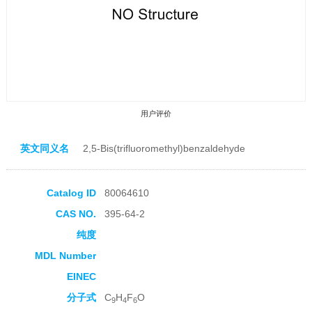
用户评价
英文同义名
2,5-Bis(trifluoromethyl)benzaldehyde
Catalog ID
80064610
CAS NO.
395-64-2
收藏产品
纯度
MDL Number
EINEC
分子式
C
H
F
O
9
4
6