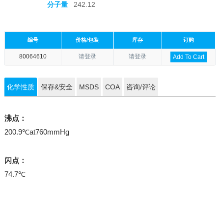
分子量
242.12
编号
价格/包装
库存
订购
80064610
请登录
请登录
Add To Cart
化学性质
保存&安全
MSDS
COA
咨询/评论
沸点：
200.9℃at760mmHg
闪点：
74.7℃