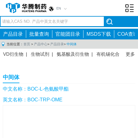
EN
Toggl
navig
产品目录
批量查询
官能团目录
MSDS下载
COA查询
当前位置：
首页
>
产品中心
>
产品目录
>
中间体
VD衍生物
|
生物试剂
|
氨基酸及衍生物
|
有机锡化合
更多
物
|
有机硼化合物
|
有机磷化合物
|
有机氟化合物
|
中间体
|
其他产品
|
抗肿瘤药物中间体
|
抗病毒药物中
中间体
间体
|
抗高血压药物中间体
|
抗糖尿病药物中间体
|
抗
感染药物中间体
|
肠胃药物中间体
|
镇痛麻醉药物中间
中文名称：BOC-L-色氨酸甲酯
体
|
抗精神病药物中间体
|
抗炎药物中间体
|
精选原料
英文名称：BOC-TRP-OME
药中间体
|
其他原料药中间体
|