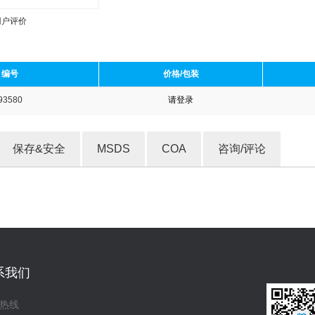
用户评价
编号
价格/包装
93580
请登录
收藏产品
保存&安全
MSDS
COA
咨询/评论
系我们
热线