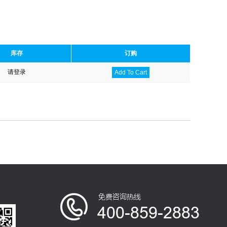
库存
订购
请登录
Add To Cart