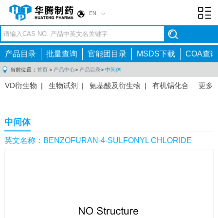
EN
Toggl
navig
产品目录
批量查询
官能团目录
MSDS下载
COA查询
当前位置：
首页
>
产品中心
>
产品目录
>
中间体
VD衍生物
|
生物试剂
|
氨基酸及衍生物
|
有机锡化合
更多
物
|
有机硼化合物
|
有机磷化合物
|
有机氟化合物
|
中间体
|
其他产品
|
抗肿瘤药物中间体
|
抗病毒药物中
中间体
间体
|
抗高血压药物中间体
|
抗糖尿病药物中间体
|
抗
感染药物中间体
|
肠胃药物中间体
|
镇痛麻醉药物中间
英文名称：BENZOFURAN-4-SULFONYL CHLORIDE
体
|
抗精神病药物中间体
|
抗炎药物中间体
|
精选原料
药中间体
|
其他原料药中间体
|