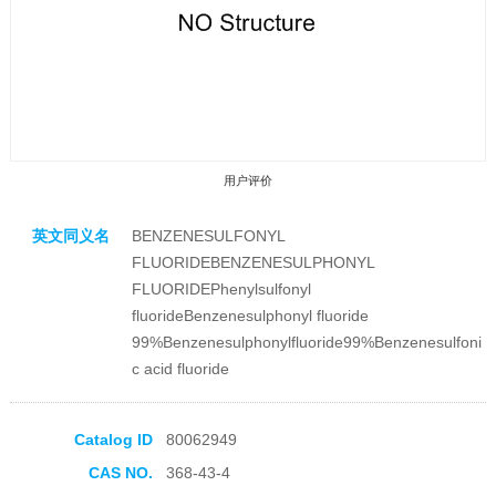
用户评价
英文同义名
BENZENESULFONYL
FLUORIDEBENZENESULPHONYL
FLUORIDEPhenylsulfonyl
fluorideBenzenesulphonyl fluoride
99%Benzenesulphonylfluoride99%Benzenesulfoni
收藏产品
c acid fluoride
Catalog ID
80062949
CAS NO.
368-43-4