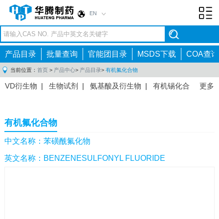
EN
Toggl
navig
产品目录
批量查询
官能团目录
MSDS下载
COA查询
当前位置：
首页
>
产品中心
>
产品目录
>
有机氟化合物
VD衍生物
|
生物试剂
|
氨基酸及衍生物
|
有机锡化合
更多
物
|
有机硼化合物
|
有机磷化合物
|
有机氟化合物
|
中间体
|
其他产品
|
抗肿瘤药物中间体
|
抗病毒药物中
有机氟化合物
间体
|
抗高血压药物中间体
|
抗糖尿病药物中间体
|
抗
感染药物中间体
|
肠胃药物中间体
|
镇痛麻醉药物中间
中文名称：苯磺酰氟化物
体
|
抗精神病药物中间体
|
抗炎药物中间体
|
精选原料
英文名称：BENZENESULFONYL FLUORIDE
药中间体
|
其他原料药中间体
|