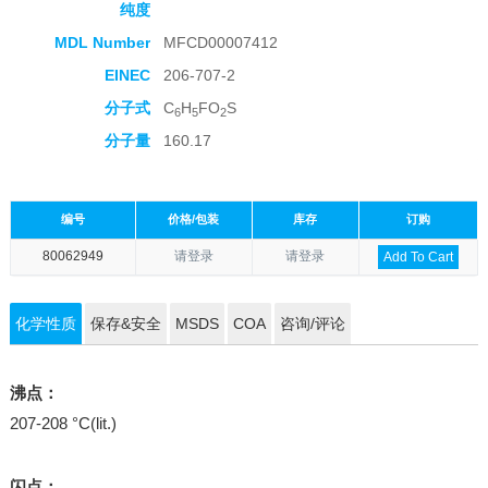
纯度
MDL Number
MFCD00007412
EINEC
206-707-2
分子式
C
H
FO
S
6
5
2
分子量
160.17
编号
价格/包装
库存
订购
80062949
请登录
请登录
Add To Cart
化学性质
保存&安全
MSDS
COA
咨询/评论
沸点：
207-208 °C(lit.)
闪点：