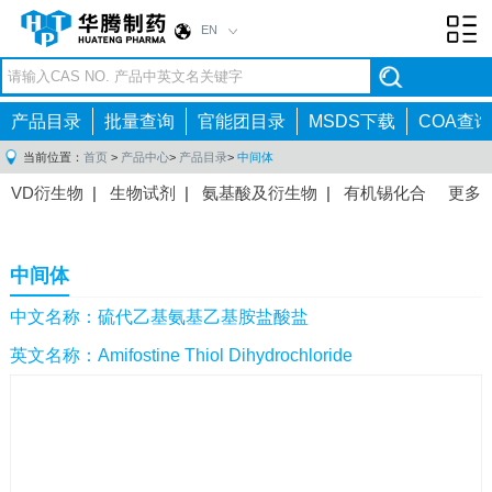
EN
Toggl
navig
产品目录
批量查询
官能团目录
MSDS下载
COA查询
当前位置：
首页
>
产品中心
>
产品目录
>
中间体
VD衍生物
|
生物试剂
|
氨基酸及衍生物
|
有机锡化合
更多
物
|
有机硼化合物
|
有机磷化合物
|
有机氟化合物
|
中间体
|
其他产品
|
抗肿瘤药物中间体
|
抗病毒药物中
中间体
间体
|
抗高血压药物中间体
|
抗糖尿病药物中间体
|
抗
感染药物中间体
|
肠胃药物中间体
|
镇痛麻醉药物中间
中文名称：硫代乙基氨基乙基胺盐酸盐
体
|
抗精神病药物中间体
|
抗炎药物中间体
|
精选原料
英文名称：Amifostine Thiol Dihydrochloride
药中间体
|
其他原料药中间体
|