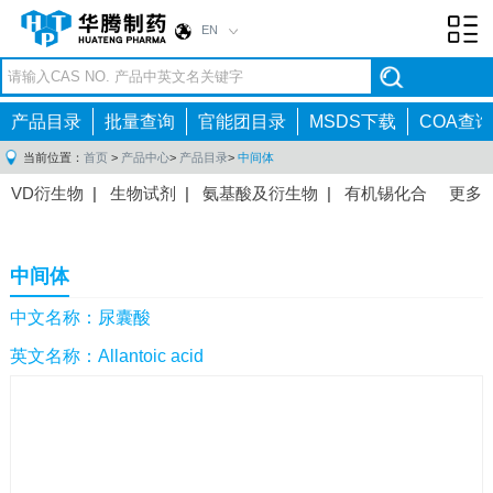
EN
Toggl
navig
产品目录
批量查询
官能团目录
MSDS下载
COA查询
当前位置：
首页
>
产品中心
>
产品目录
>
中间体
VD衍生物
|
生物试剂
|
氨基酸及衍生物
|
有机锡化合
更多
物
|
有机硼化合物
|
有机磷化合物
|
有机氟化合物
|
中间体
|
其他产品
|
抗肿瘤药物中间体
|
抗病毒药物中
中间体
间体
|
抗高血压药物中间体
|
抗糖尿病药物中间体
|
抗
感染药物中间体
|
肠胃药物中间体
|
镇痛麻醉药物中间
中文名称：尿囊酸
体
|
抗精神病药物中间体
|
抗炎药物中间体
|
精选原料
英文名称：Allantoic acid
药中间体
|
其他原料药中间体
|