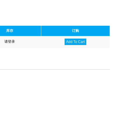
库存
订购
请登录
Add To Cart