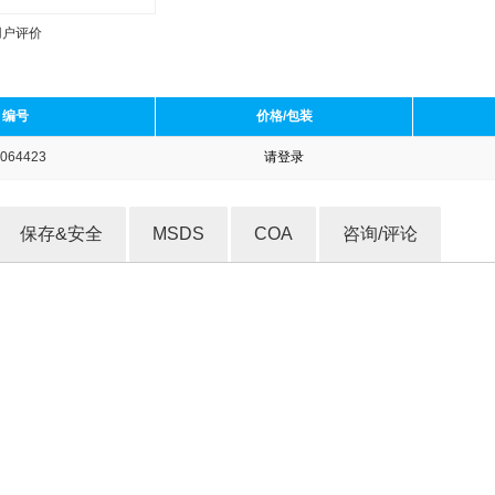
用户评价
编号
价格/包装
064423
请登录
收藏产品
保存&安全
MSDS
COA
咨询/评论