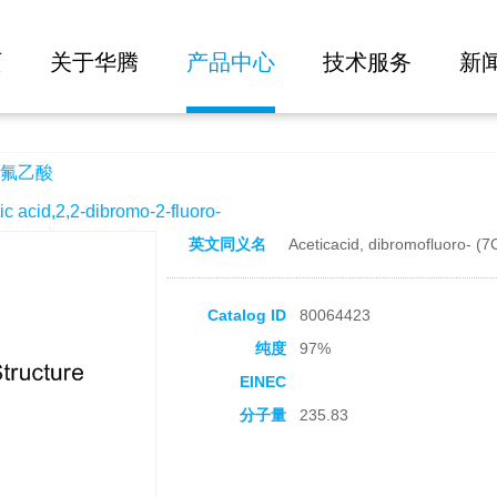
大批量询价
页
关于华腾
产品中心
技术服务
新
氟乙酸
cid,2,2-dibromo-2-fluoro-
英文同义名
Aceticacid, dibromofluoro- (7
Catalog ID
80064423
纯度
97%
EINEC
分子量
235.83