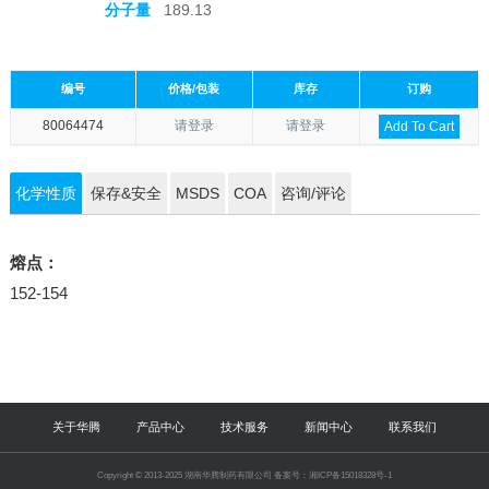
分子量
189.13
编号
价格/包装
库存
订购
80064474
请登录
请登录
Add To Cart
化学性质
保存&安全
MSDS
COA
咨询/评论
熔点：
152-154
关于华腾
产品中心
技术服务
新闻中心
联系我们
Copyright © 2013-2025 湖南华腾制药有限公司 备案号：湘ICP备15018328号-1