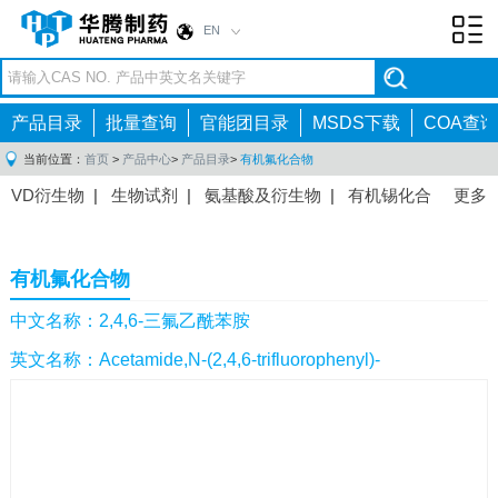
EN
Toggl
navig
产品目录
批量查询
官能团目录
MSDS下载
COA查询
当前位置：
首页
>
产品中心
>
产品目录
>
有机氟化合物
VD衍生物
|
生物试剂
|
氨基酸及衍生物
|
有机锡化合
更多
物
|
有机硼化合物
|
有机磷化合物
|
有机氟化合物
|
中间体
|
其他产品
|
抗肿瘤药物中间体
|
抗病毒药物中
有机氟化合物
间体
|
抗高血压药物中间体
|
抗糖尿病药物中间体
|
抗
感染药物中间体
|
肠胃药物中间体
|
镇痛麻醉药物中间
中文名称：2,4,6-三氟乙酰苯胺
体
|
抗精神病药物中间体
|
抗炎药物中间体
|
精选原料
英文名称：Acetamide,N-(2,4,6-trifluorophenyl)-
药中间体
|
其他原料药中间体
|