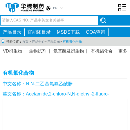
EN
Toggl
navig
产品目录
官能团目录
MSDS下载
COA查询
当前位置：
首页
>
产品中心
>
产品目录
>
有机氟化合物
VD衍生物
|
生物试剂
|
氨基酸及衍生物
|
有机锡化合
更多
物
|
有机硼化合物
|
有机磷化合物
|
有机氟化合物
|
中间体
|
其他产品
|
抗肿瘤药物中间体
|
抗病毒药物中
有机氟化合物
间体
|
抗高血压药物中间体
|
抗糖尿病药物中间体
|
抗
感染药物中间体
|
肠胃药物中间体
|
镇痛麻醉药物中间
中文名称：N,N-二乙基氯氟乙酰胺
体
|
抗精神病药物中间体
|
抗炎药物中间体
|
精选原料
英文名称：Acetamide,2-chloro-N,N-diethyl-2-fluoro-
药中间体
|
其他原料药中间体
|