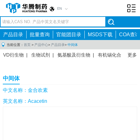
EN
Toggl
navig
产品目录
批量查询
官能团目录
MSDS下载
COA查询
当前位置：
首页
>
产品中心
>
产品目录
>
中间体
VD衍生物
|
生物试剂
|
氨基酸及衍生物
|
有机锡化合
更多
物
|
有机硼化合物
|
有机磷化合物
|
有机氟化合物
|
中间体
|
其他产品
|
抗肿瘤药物中间体
|
抗病毒药物中
中间体
间体
|
抗高血压药物中间体
|
抗糖尿病药物中间体
|
抗
感染药物中间体
|
肠胃药物中间体
|
镇痛麻醉药物中间
中文名称：金合欢素
体
|
抗精神病药物中间体
|
抗炎药物中间体
|
精选原料
英文名称：Acacetin
药中间体
|
其他原料药中间体
|