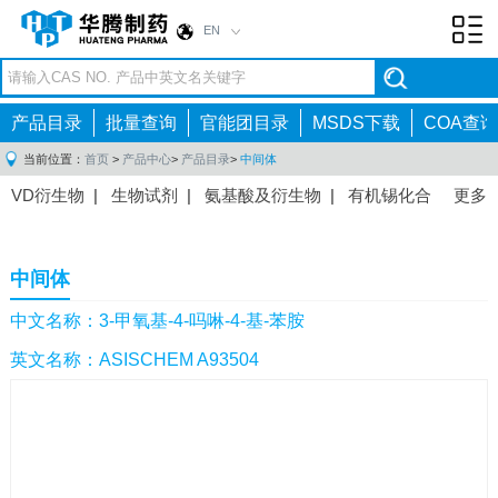
EN
Toggl
navig
产品目录
批量查询
官能团目录
MSDS下载
COA查询
当前位置：
首页
>
产品中心
>
产品目录
>
中间体
VD衍生物
|
生物试剂
|
氨基酸及衍生物
|
有机锡化合
更多
物
|
有机硼化合物
|
有机磷化合物
|
有机氟化合物
|
中间体
|
其他产品
|
抗肿瘤药物中间体
|
抗病毒药物中
中间体
间体
|
抗高血压药物中间体
|
抗糖尿病药物中间体
|
抗
感染药物中间体
|
肠胃药物中间体
|
镇痛麻醉药物中间
中文名称：3-甲氧基-4-吗啉-4-基-苯胺
体
|
抗精神病药物中间体
|
抗炎药物中间体
|
精选原料
英文名称：ASISCHEM A93504
药中间体
|
其他原料药中间体
|