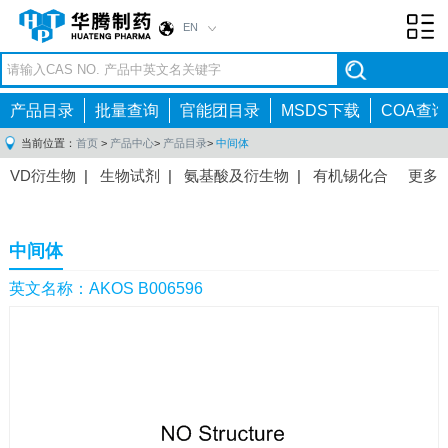
EN
Toggl
navig
产品目录
批量查询
官能团目录
MSDS下载
COA查询
当前位置：
首页
>
产品中心
>
产品目录
>
中间体
VD衍生物
|
生物试剂
|
氨基酸及衍生物
|
有机锡化合
更多
物
|
有机硼化合物
|
有机磷化合物
|
有机氟化合物
|
中间体
|
其他产品
|
抗肿瘤药物中间体
|
抗病毒药物中
中间体
间体
|
抗高血压药物中间体
|
抗糖尿病药物中间体
|
抗
感染药物中间体
|
肠胃药物中间体
|
镇痛麻醉药物中间
英文名称：AKOS B006596
体
|
抗精神病药物中间体
|
抗炎药物中间体
|
精选原料
药中间体
|
其他原料药中间体
|