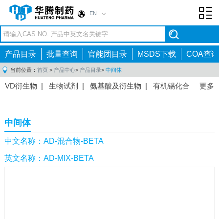
EN
Toggl
navig
产品目录
批量查询
官能团目录
MSDS下载
COA查询
当前位置：
首页
>
产品中心
>
产品目录
>
中间体
VD衍生物
|
生物试剂
|
氨基酸及衍生物
|
有机锡化合
更多
物
|
有机硼化合物
|
有机磷化合物
|
有机氟化合物
|
中间体
|
其他产品
|
抗肿瘤药物中间体
|
抗病毒药物中
中间体
间体
|
抗高血压药物中间体
|
抗糖尿病药物中间体
|
抗
感染药物中间体
|
肠胃药物中间体
|
镇痛麻醉药物中间
中文名称：AD-混合物-BETA
体
|
抗精神病药物中间体
|
抗炎药物中间体
|
精选原料
英文名称：AD-MIX-BETA
药中间体
|
其他原料药中间体
|