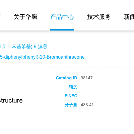
大批量询价
-9-溴蒽
页
关于华腾
产品中心
技术服务
新
3,5-二苯基苯基)-9-溴蒽
iphenylphenyl)-10-Bromoanthracene
Catalog ID
98147
纯度
EINEC
分子量
485.41