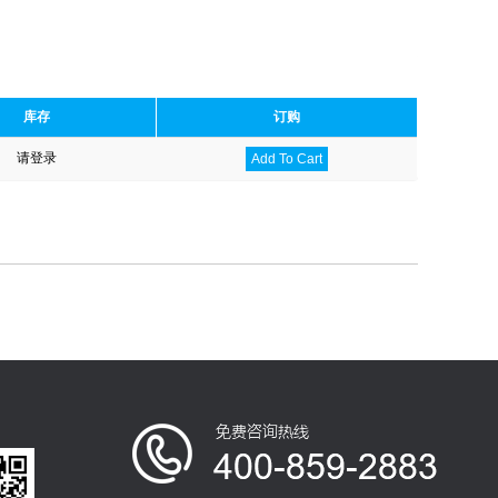
库存
订购
请登录
Add To Cart