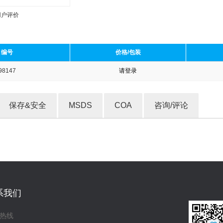
用户评价
编号
价格/包装
98147
请登录
收藏产品
保存&安全
MSDS
COA
咨询/评论
系我们
热线