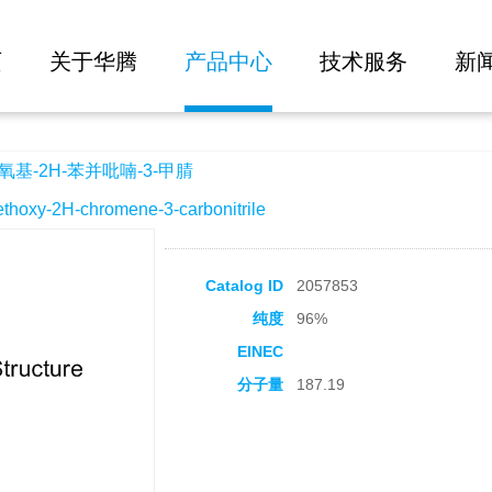
大批量询价
喃-3-甲腈
页
关于华腾
产品中心
技术服务
新
氧基-2H-苯并吡喃-3-甲腈
xy-2H-chromene-3-carbonitrile
Catalog ID
2057853
纯度
96%
EINEC
分子量
187.19