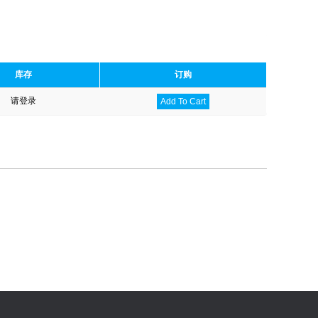
库存
订购
请登录
Add To Cart