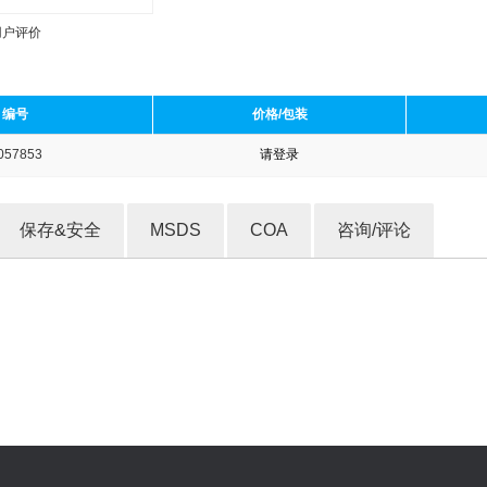
用户评价
编号
价格/包装
057853
请登录
收藏产品
保存&安全
MSDS
COA
咨询/评论