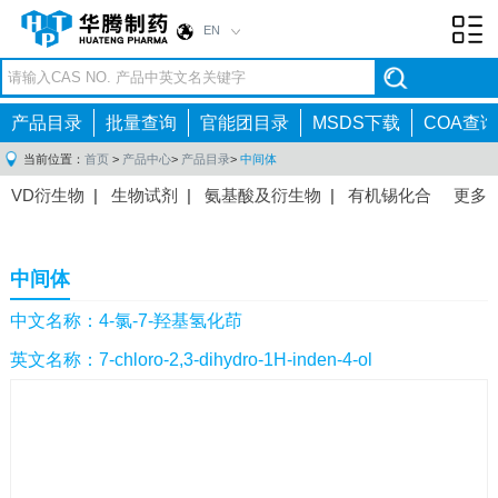
EN
Toggl
navig
产品目录
批量查询
官能团目录
MSDS下载
COA查询
当前位置：
首页
>
产品中心
>
产品目录
>
中间体
VD衍生物
|
生物试剂
|
氨基酸及衍生物
|
有机锡化合
更多
物
|
有机硼化合物
|
有机磷化合物
|
有机氟化合物
|
中间体
|
其他产品
|
抗肿瘤药物中间体
|
抗病毒药物中
中间体
间体
|
抗高血压药物中间体
|
抗糖尿病药物中间体
|
抗
感染药物中间体
|
肠胃药物中间体
|
镇痛麻醉药物中间
中文名称：4-氯-7-羟基氢化茚
体
|
抗精神病药物中间体
|
抗炎药物中间体
|
精选原料
英文名称：7-chloro-2,3-dihydro-1H-inden-4-ol
药中间体
|
其他原料药中间体
|