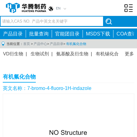
EN
Toggl
navig
产品目录
批量查询
官能团目录
MSDS下载
COA查询
当前位置：
首页
>
产品中心
>
产品目录
>
有机氟化合物
VD衍生物
|
生物试剂
|
氨基酸及衍生物
|
有机锡化合
更多
物
|
有机硼化合物
|
有机磷化合物
|
有机氟化合物
|
中间体
|
其他产品
|
抗肿瘤药物中间体
|
抗病毒药物中
有机氟化合物
间体
|
抗高血压药物中间体
|
抗糖尿病药物中间体
|
抗
感染药物中间体
|
肠胃药物中间体
|
镇痛麻醉药物中间
英文名称：7-bromo-4-fluoro-1H-indazole
体
|
抗精神病药物中间体
|
抗炎药物中间体
|
精选原料
药中间体
|
其他原料药中间体
|