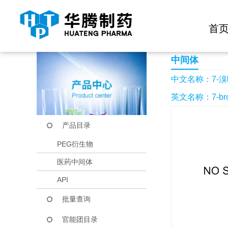
快捷导航栏 >>
化学试剂
生物试剂
PEG衍生物
当前位置：
首页
产品中心
产品目录
7-溴喹啉-4(1H)-酮
首
中间体
中文名称：7-溴喹
英文名称：7-broMo
产品目录
PEG衍生物
医药中间体
API
批量查询
官能团目录