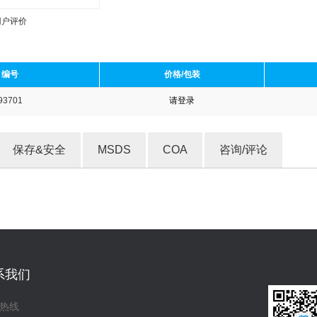
用户评价
编号
价格/包装
93701
请登录
收藏产品
保存&安全
MSDS
COA
咨询/评论
系我们
热线