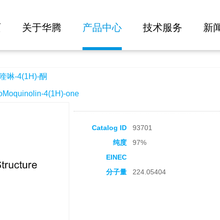
大批量询价
页
关于华腾
产品中心
技术服务
新
啉-4(1H)-酮
quinolin-4(1H)-one
Catalog ID
93701
纯度
97%
EINEC
分子量
224.05404