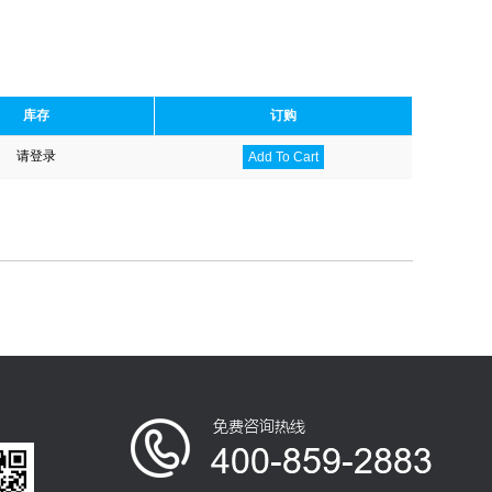
库存
订购
请登录
Add To Cart