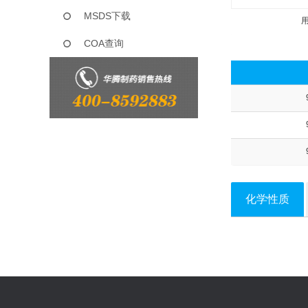
MSDS下载
COA查询
化学性质