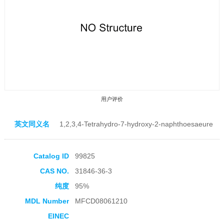
用户评价
英文同义名
1,2,3,4-Tetrahydro-7-hydroxy-2-naphthoesaeure
Catalog ID
99825
CAS NO.
31846-36-3
收藏产品
纯度
95%
MDL Number
MFCD08061210
EINEC