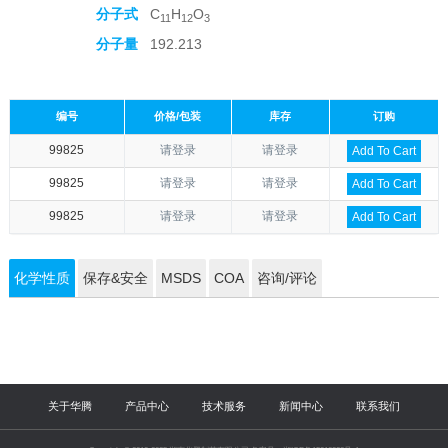
分子式
C
H
O
11
12
3
分子量
192.213
编号
价格/包装
库存
订购
99825
请登录
请登录
Add To Cart
99825
请登录
请登录
Add To Cart
99825
请登录
请登录
Add To Cart
化学性质
保存&安全
MSDS
COA
咨询/评论
关于华腾
产品中心
技术服务
新闻中心
联系我们