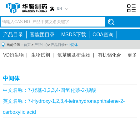
EN
Toggl
navig
产品目录
官能团目录
MSDS下载
COA查询
当前位置：
首页
>
产品中心
>
产品目录
>
中间体
VD衍生物
|
生物试剂
|
氨基酸及衍生物
|
有机锡化合
更多
物
|
有机硼化合物
|
有机磷化合物
|
有机氟化合物
|
中间体
|
其他产品
|
抗肿瘤药物中间体
|
抗病毒药物中
中间体
间体
|
抗高血压药物中间体
|
抗糖尿病药物中间体
|
抗
感染药物中间体
|
肠胃药物中间体
|
镇痛麻醉药物中间
中文名称：7-羟基-1,2,3,4-四氢化萘-2-羧酸
体
|
抗精神病药物中间体
|
抗炎药物中间体
|
精选原料
英文名称：7-Hydroxy-1,2,3,4-tetrahydronaphthalene-2-
药中间体
|
其他原料药中间体
|
carboxylic acid