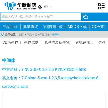
EN
Toggl
navig
产品目录
批量查询
官能团目录
MSDS下载
COA查询
当前位置：
首页
>
产品中心
>
产品目录
>
中间体
VD衍生物
|
生物试剂
|
氨基酸及衍生物
|
有机锡化合
更多
物
|
有机硼化合物
|
有机磷化合物
|
有机氟化合物
|
中间体
|
其他产品
|
抗肿瘤药物中间体
|
抗病毒药物中
中间体
间体
|
抗高血压药物中间体
|
抗糖尿病药物中间体
|
抗
感染药物中间体
|
肠胃药物中间体
|
镇痛麻醉药物中间
中文名称：7-氯-5-氧代-1,2,3,5-四氢吲哚嗪-8-羧酸
体
|
抗精神病药物中间体
|
抗炎药物中间体
|
精选原料
英文名称：7-Chloro-5-oxo-1,2,3,5-tetrahydroindolizine-8-
药中间体
|
其他原料药中间体
|
carboxylic acid