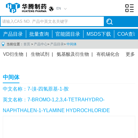
EN
Toggl
navig
产品目录
批量查询
官能团目录
MSDS下载
COA查询
当前位置：
首页
>
产品中心
>
产品目录
>
中间体
VD衍生物
|
生物试剂
|
氨基酸及衍生物
|
有机锡化合
更多
物
|
有机硼化合物
|
有机磷化合物
|
有机氟化合物
|
中间体
|
其他产品
|
抗肿瘤药物中间体
|
抗病毒药物中
中间体
间体
|
抗高血压药物中间体
|
抗糖尿病药物中间体
|
抗
感染药物中间体
|
肠胃药物中间体
|
镇痛麻醉药物中间
中文名称：7-溴-四氢萘基-1-胺
体
|
抗精神病药物中间体
|
抗炎药物中间体
|
精选原料
英文名称：7-BROMO-1,2,3,4-TETRAHYDRO-
药中间体
|
其他原料药中间体
|
NAPHTHALEN-1-YLAMINE HYDROCHLORIDE