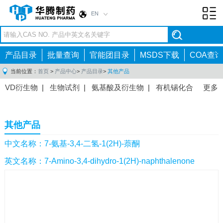
EN
Toggl
navig
产品目录
批量查询
官能团目录
MSDS下载
COA查询
当前位置：
首页
>
产品中心
>
产品目录
>
其他产品
VD衍生物
|
生物试剂
|
氨基酸及衍生物
|
有机锡化合
更多
物
|
有机硼化合物
|
有机磷化合物
|
有机氟化合物
|
中间体
|
其他产品
|
抗肿瘤药物中间体
|
抗病毒药物中
其他产品
间体
|
抗高血压药物中间体
|
抗糖尿病药物中间体
|
抗
感染药物中间体
|
肠胃药物中间体
|
镇痛麻醉药物中间
中文名称：7-氨基-3,4-二氢-1(2H)-萘酮
体
|
抗精神病药物中间体
|
抗炎药物中间体
|
精选原料
英文名称：7-Amino-3,4-dihydro-1(2H)-naphthalenone
药中间体
|
其他原料药中间体
|