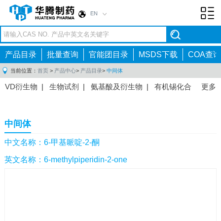
EN
Toggl
navig
产品目录
批量查询
官能团目录
MSDS下载
COA查询
当前位置：
首页
>
产品中心
>
产品目录
>
中间体
VD衍生物
|
生物试剂
|
氨基酸及衍生物
|
有机锡化合
更多
物
|
有机硼化合物
|
有机磷化合物
|
有机氟化合物
|
中间体
|
其他产品
|
抗肿瘤药物中间体
|
抗病毒药物中
中间体
间体
|
抗高血压药物中间体
|
抗糖尿病药物中间体
|
抗
感染药物中间体
|
肠胃药物中间体
|
镇痛麻醉药物中间
中文名称：6-甲基哌啶-2-酮
体
|
抗精神病药物中间体
|
抗炎药物中间体
|
精选原料
英文名称：6-methylpiperidin-2-one
药中间体
|
其他原料药中间体
|