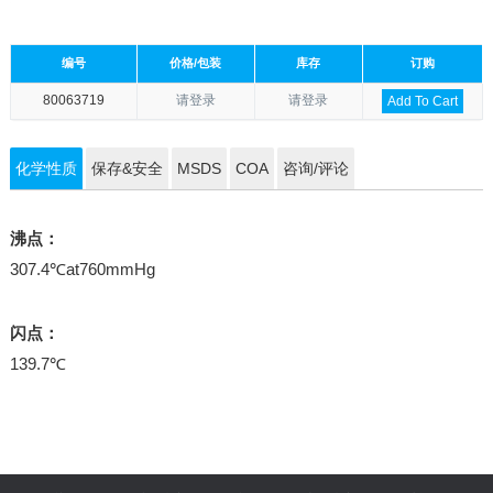
编号
价格/包装
库存
订购
80063719
请登录
请登录
Add To Cart
化学性质
保存&安全
MSDS
COA
咨询/评论
沸点：
307.4℃at760mmHg
闪点：
139.7℃