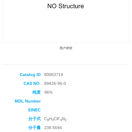
用户评价
Catalog ID
80063719
CAS NO.
89426-96-0
收藏产品
纯度
96%
MDL Number
EINEC
分子式
C
H
ClF
N
8
3
4
2
分子量
238.5694