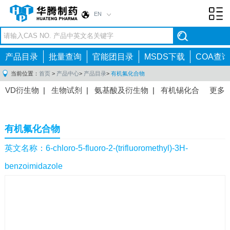
EN
Toggl
navig
产品目录
批量查询
官能团目录
MSDS下载
COA查询
当前位置：
首页
>
产品中心
>
产品目录
>
有机氟化合物
VD衍生物
|
生物试剂
|
氨基酸及衍生物
|
有机锡化合
更多
物
|
有机硼化合物
|
有机磷化合物
|
有机氟化合物
|
中间体
|
其他产品
|
抗肿瘤药物中间体
|
抗病毒药物中
有机氟化合物
间体
|
抗高血压药物中间体
|
抗糖尿病药物中间体
|
抗
感染药物中间体
|
肠胃药物中间体
|
镇痛麻醉药物中间
英文名称：6-chloro-5-fluoro-2-(trifluoromethyl)-3H-
体
|
抗精神病药物中间体
|
抗炎药物中间体
|
精选原料
benzoimidazole
药中间体
|
其他原料药中间体
|