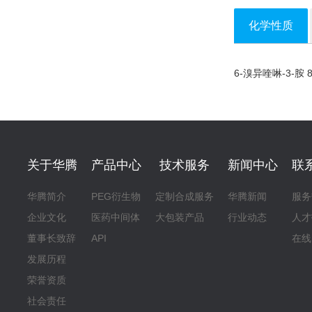
化学性质
6-溴异喹啉-3-胺 891
关于华腾
产品中心
技术服务
新闻中心
联
华腾简介
PEG衍生物
定制合成服务
华腾新闻
服务
企业文化
医药中间体
大包装产品
行业动态
人才
董事长致辞
API
在线
发展历程
荣誉资质
社会责任