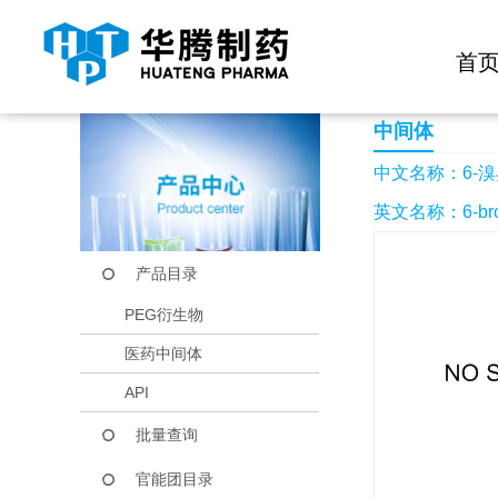
快捷导航栏 >>
化学试剂
生物试剂
PEG衍生物
当前位置：
首页
产品中心
产品目录
6-溴异喹啉-3-胺
首
中间体
中文名称：6-溴
英文名称：6-bromo
产品目录
PEG衍生物
医药中间体
API
批量查询
官能团目录