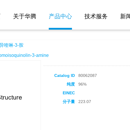
大批量询价
页
关于华腾
产品中心
技术服务
新
异喹啉-3-胺
isoquinolin-3-amine
Catalog ID
80062087
纯度
96%
EINEC
分子量
223.07