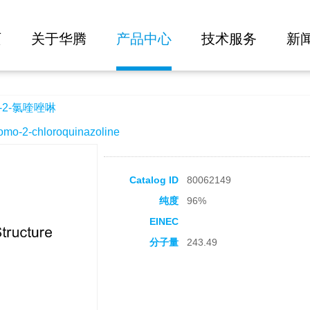
大批量询价
页
关于华腾
产品中心
技术服务
新
-2-氯喹唑啉
-2-chloroquinazoline
Catalog ID
80062149
纯度
96%
EINEC
分子量
243.49