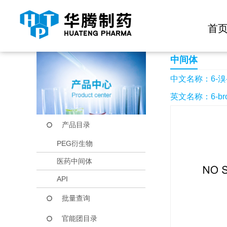
快捷导航栏 >>
化学试剂
生物试剂
PEG衍生物
当前位置：
首页
产品中心
产品目录
6-溴-2-氯喹唑啉
首
中间体
中文名称：6-溴
英文名称：6-bromo
产品目录
PEG衍生物
医药中间体
API
批量查询
官能团目录