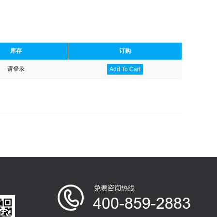
库存
订购
请登录
Add To Cart