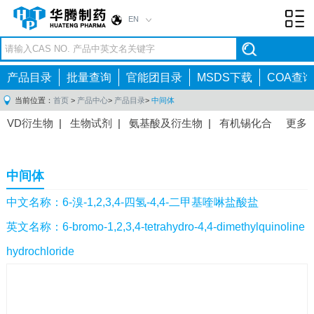
EN
Toggl
navig
产品目录
批量查询
官能团目录
MSDS下载
COA查询
当前位置：
首页
>
产品中心
>
产品目录
>
中间体
VD衍生物
|
生物试剂
|
氨基酸及衍生物
|
有机锡化合
更多
物
|
有机硼化合物
|
有机磷化合物
|
有机氟化合物
|
中间体
|
其他产品
|
抗肿瘤药物中间体
|
抗病毒药物中
中间体
间体
|
抗高血压药物中间体
|
抗糖尿病药物中间体
|
抗
感染药物中间体
|
肠胃药物中间体
|
镇痛麻醉药物中间
中文名称：6-溴-1,2,3,4-四氢-4,4-二甲基喹啉盐酸盐
体
|
抗精神病药物中间体
|
抗炎药物中间体
|
精选原料
英文名称：6-bromo-1,2,3,4-tetrahydro-4,4-dimethylquinoline
药中间体
|
其他原料药中间体
|
hydrochloride